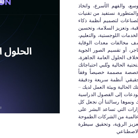
رؤية الأوسع، والفهم الأسرع، واتخاذ
لمتطورة. نستفيد من تقنيات
الصناعات لتصميم أنظمة ذكاء
ة، وتعزيز السلامة، وتحسين
خدمات اللوجستية، والتعليم،
 كان الهدف هو كشف مخالفات معدات الوقاية
جر، أو تقسيم الصور الجوية
خلاف الحلول العامة الجاهزة،
ية الحالية وتُلبي احتياجاتك
اصطناعي مخصصة مصممة خصيصاً وفقاً
قيقي: أنظمة سريعة ودقيقة
الحالية وبيئة العمل لديك –
ودعات إلى الفصول الدراسية
والمدن الذكية – تقنيات مستقبلية: تتطور مع تطور أعمالك ونموها رسالتنا أن نجعل كل
لقرارات التي تساعد البشر على
اء. نفتخر بخدمة شبكة عالمية من الشركات الطموحة
عزيز الرؤية، وتحقيق سيطرة
الاصطناعي