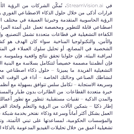
في StreamVision.ai، نُمكّن الشركات من ال
قرارات أذكى من خلال حلول الذكاء الاصطناعي الفوري وا
الرؤية الحاسوبية المتقدمة وخبرتنا العميقة في مختلف 
اصطناعي قابلة للتطوير ومخصصة تعمل على أتمتة المراقب
الكفاءة التشغيلية في قطاعات متعددة تشمل التصنيع، وال
والأمن، والتكنولوجيا المناخية. سواء
الشخصية في المصانع، أو تحليل سلوك العملاء في المتا
لمراقبة البيئة، فإن حلولنا تحقق نتائج واقعية وملموسة. ب
فإن أنظمتنا مصممة خصيصاً لتتكامل بسلاسة مع البنية التحت
التشغيلية الفريدة. ما يميزنا: – حلول ذكاء 
لنشاطك الصناعي وحالتك الخاصة – أداء في الوقت الح
وسريعة الاستجابة – تكامل سلس تتوافق بسهولة مع أنظمتك 
خبرة متعددة القطاعات: من الطائرات بدون طيار والمست
إطار ذكيًا – بتمكين الآلات من الرؤية والتعلُّم واتخاذ ا
العمل بشكل أكثر أماناً وسرعة وذك
والمؤسسات الحكومية، لمساعدتها على تبني الأتمتة، وت
تشغيلية أعمق من خلال تحليلات الفيديو المدعومة بالذكاء 